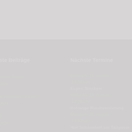
te Beiträge
Nächste Termine
Mittwoch, 12. August
usfahrt Rurberg
13:30
Uhr
 2026
Eupen Stockem
Mittwoch, 19. August
b Waldfriedhof, Aachen
13:30
Uhr
 2026
Botrange Rundwanderung
Mittwoch, 26. August
g
13:30
Uhr
 2026
Von Schönefeld zur Talsperre