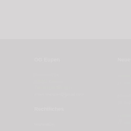
OG Eupen
Neues
Gemehret 19
Kirmesa
B-4701 Kettenis
27. Juni
Tel.: 0032/87560204
erwin.miessen@gmail.com
Runde a
20. Juni
Rechtliches
Limbour
12. Juni
Impressum