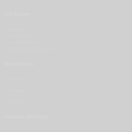
OG Eupen
Gemehret 19
B-4701 Kettenis
Tel.: 0032/87560204
erwin.miessen@gmail.com
Rechtliches
Impressum
Datenschutz
Hauptverein
Neueste Beiträge