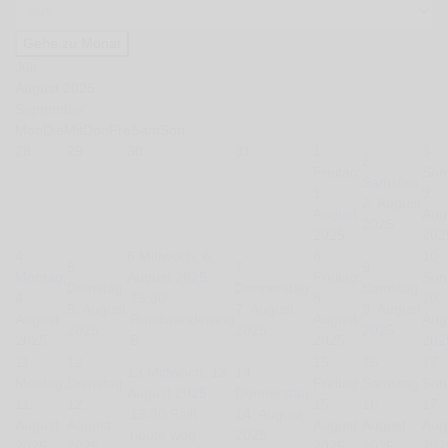
Gehe zu Monat
Juli
August 2025
September
Mon
Die
Mit
Don
Fre
Sam
Son
28
29
30
31
1
3
2
Freitag,
Son
Samstag,
1.
3.
2. August
August
Aug
2025
2025
202
4
6
Mittwoch, 6.
8
10
5
7
9
Montag,
August 2025
Freitag,
Son
Dienstag,
Donnerstag,
Samstag,
4.
13:30
8.
10.
5. August
7. August
9. August
August
Rundwanderung
August
Aug
2025
2025
2025
2025
B ...
2025
202
11
12
15
16
17
13
Mittwoch, 13.
14
Montag,
Dienstag,
Freitag,
Samstag,
Son
August 2025
Donnerstag,
11.
12.
15.
16.
17.
13:30 Fällt
14. August
August
August
August
August
Aug
heute weg ...
2025
2025
2025
2025
2025
202